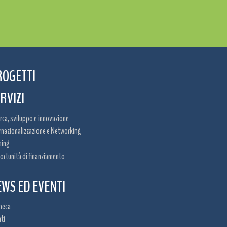
ROGETTI
RVIZI
rca, sviluppo e innovazione
rnazionalizzazione e Networking
ning
rtunità di finanziamento
WS ED EVENTI
heca
ti