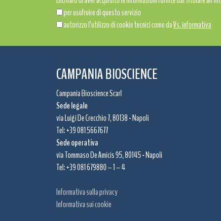
Dichiaro di aver acquisito le informazioni fornite dal Titolare all’int
per usufruire di questo servizio
autorizzo l’utilizzo di cookie tecnici come da
Vs. informativa
CAMPANIA BIOSCIENCE
Campania Bioscience Scarl
Sede legale
via Luigi De Crecchio 7, 80138 - Napoli
Tel: +39 081 5667677
Sede operativa
via Tommaso De Amicis 95, 80145 - Napoli
Tel: +39 081 679880 – 1 – 4
Informativa sulla privacy
Informativa sui cookie