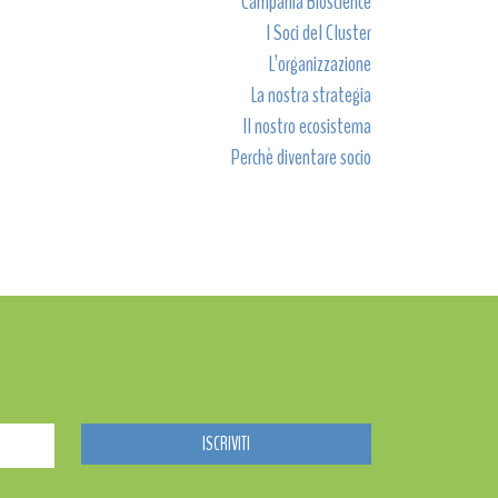
Campania Bioscience
I Soci del Cluster
L’organizzazione
La nostra strategia
Il nostro ecosistema
Perchè diventare socio