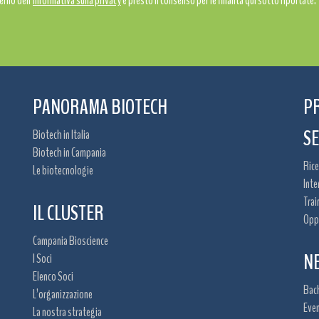
erno dell’
informativa sulla privacy
e presto il consenso per le finalità qui sotto riportate:
PANORAMA BIOTECH
P
SE
Biotech in Italia
Biotech in Campania
Rice
Le biotecnologie
Inte
Trai
IL CLUSTER
Oppo
Campania Bioscience
NE
I Soci
Elenco Soci
Bac
L’organizzazione
Even
La nostra strategia