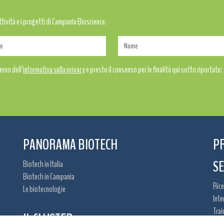
attività e i progetti di Campania Bioscience.
erno dell’
informativa sulla privacy
e presto il consenso per le finalità qui sotto riportate:
PANORAMA BIOTECH
P
SE
Biotech in Italia
Biotech in Campania
Rice
Le biotecnologie
Inte
Trai
IL CLUSTER
Oppo