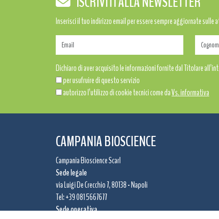
ISCRIVITI ALLA NEWSLETTER
Inserisci il tuo indirizzo email per essere sempre aggiornate sulle 
Dichiaro di aver acquisito le informazioni fornite dal Titolare all’int
per usufruire di questo servizio
autorizzo l’utilizzo di cookie tecnici come da
Vs. informativa
CAMPANIA BIOSCIENCE
Campania Bioscience Scarl
Sede legale
via Luigi De Crecchio 7, 80138 - Napoli
Tel: +39 081 5667677
Sede operativa