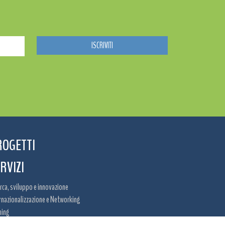
ROGETTI
RVIZI
rca, sviluppo e innovazione
rnazionalizzazione e Networking
ning
rtunità di finanziamento