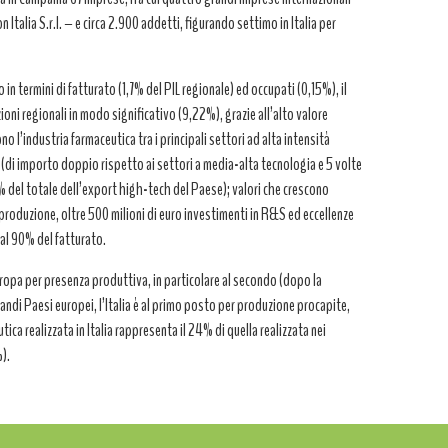
alia S.r.l. – e circa 2.900 addetti, figurando settimo in Italia per
n termini di fatturato (1,7% del PIL regionale) ed occupati (0,15%), il
i regionali in modo significativo (9,22%), grazie all’alto valore
no l’industria farmaceutica tra i principali settori ad alta intensità
 (di importo doppio rispetto ai settori a media-alta tecnologia e 5 volte
% del totale dell’export high-tech del Paese); valori che crescono
di produzione, oltre 500 milioni di euro investimenti in R&S ed eccellenze
 al 90% del fatturato.
Europa per presenza produttiva, in particolare al secondo (dopo la
andi Paesi europei, l’Italia è al primo posto per produzione procapite,
ca realizzata in Italia rappresenta il 24% di quella realizzata nei
%).