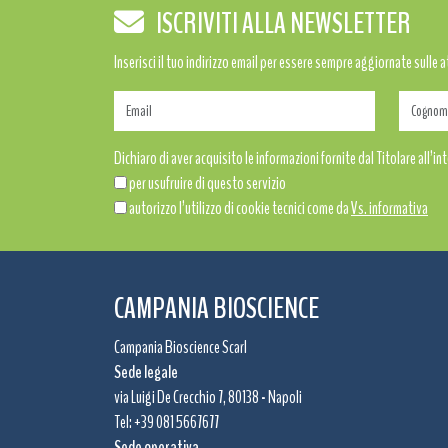
ISCRIVITI ALLA NEWSLETTER
Inserisci il tuo indirizzo email per essere sempre aggiornate sulle 
Dichiaro di aver acquisito le informazioni fornite dal Titolare all’int
per usufruire di questo servizio
autorizzo l’utilizzo di cookie tecnici come da
Vs. informativa
CAMPANIA BIOSCIENCE
Campania Bioscience Scarl
Sede legale
via Luigi De Crecchio 7, 80138 - Napoli
Tel: +39 081 5667677
Sede operativa