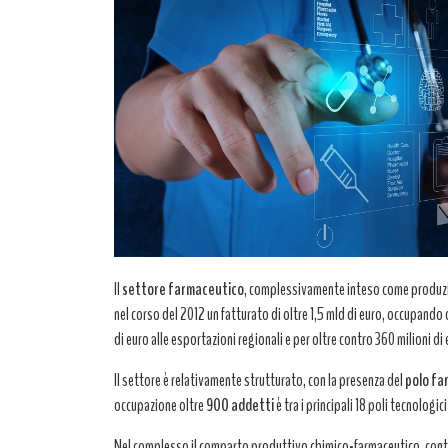
Il
settore farmaceutico
, complessivamente inteso come produzion
nel corso del 2012 un fatturato di oltre 1,5 mld di euro, occupand
di euro alle esportazioni regionali e per oltre contro 360 milioni di
Il settore è relativamente strutturato, con la presenza del
polo fa
occupazione oltre
900 addetti
è tra i principali 18 poli tecnologici
Nel complesso il comparto produttivo chimico-farmaceutico, conta 