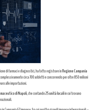
e di farmaci e diagnostici, ha fatto registrare in
Regione Campania
o complessivamente circa 700 addetti e concorrendo per oltre 850 milioni
 euro alle importazioni.
rmaceutico di Napoli
, che contando
25 unità locali
in cui trovano
 nazionali.
in Campania 67 imprese, fra cui quattro grandi imprese internazionali –