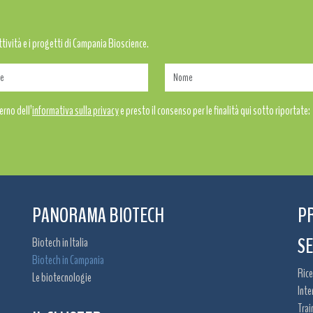
attività e i progetti di Campania Bioscience.
erno dell’
informativa sulla privacy
e presto il consenso per le finalità qui sotto riportate:
PANORAMA BIOTECH
P
SE
Biotech in Italia
Biotech in Campania
Rice
Le biotecnologie
Inte
Trai