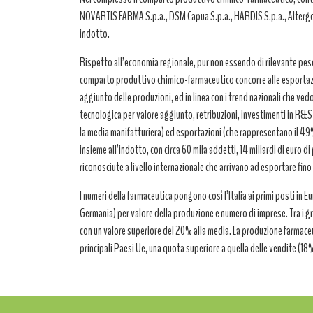
NOVARTIS FARMA S.p.a., DSM Capua S.p.a., HARDIS S.p.a., Altergon It
indotto.
Rispetto all’economia regionale, pur non essendo di rilevante peso i
comparto produttivo chimico-farmaceutico concorre alle esportazion
aggiunto delle produzioni, ed in linea con i trend nazionali che vedo
tecnologica per valore aggiunto, retribuzioni, investimenti in R&S
la media manifatturiera) ed esportazioni (che rappresentano il 49
insieme all’indotto, con circa 60 mila addetti, 14 miliardi di euro 
riconosciute a livello internazionale che arrivano ad esportare fino
I numeri della farmaceutica pongono così l’Italia ai primi posti in 
Germania) per valore della produzione e numero di imprese. Tra i gr
con un valore superiore del 20% alla media. La produzione farmaceuti
principali Paesi Ue, una quota superiore a quella delle vendite (18