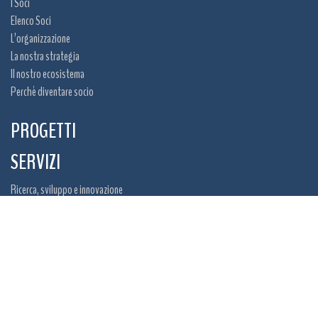
I Soci
Elenco Soci
L’organizzazione
La nostra strategia
Il nostro ecosistema
Perchè diventare socio
PROGETTI
SERVIZI
Ricerca, sviluppo e innovazione
Internazionalizzazione e Networking
Training
Opportunità di finanziamento
NEWS ED EVENTI
Bacheca