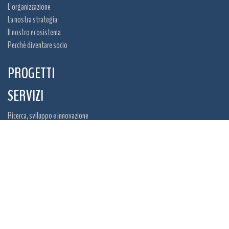
L’organizzazione
La nostra strategia
Il nostro ecosistema
Perchè diventare socio
PROGETTI
SERVIZI
Ricerca, sviluppo e innovazione
Internazionalizzazione e Networking
Training
Opportunità di finanziamento
NEWS ED EVENTI
Bacheca
Eventi