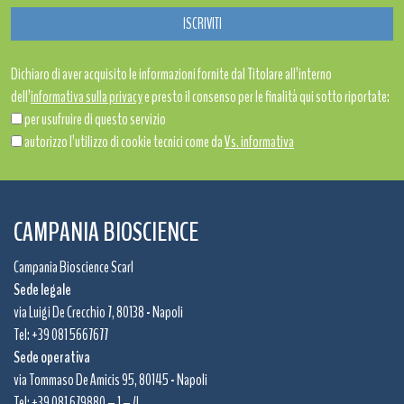
Dichiaro di aver acquisito le informazioni fornite dal Titolare all’interno
dell’
informativa sulla privacy
e presto il consenso per le finalità qui sotto riportate:
per usufruire di questo servizio
autorizzo l’utilizzo di cookie tecnici come da
Vs. informativa
CAMPANIA BIOSCIENCE
Campania Bioscience Scarl
Sede legale
via Luigi De Crecchio 7, 80138 - Napoli
Tel: +39 081 5667677
Sede operativa
via Tommaso De Amicis 95, 80145 - Napoli
Tel: +39 081 679880 – 1 – 4