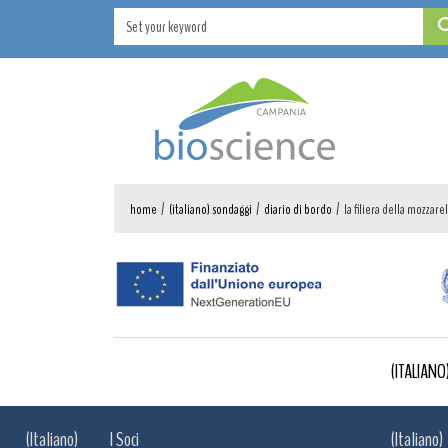
home
/
(italiano) sondaggi
/
diario di bordo
/
la filiera della mozzarel
(ITALIAN
(Italiano)
I Soci
(Italiano)