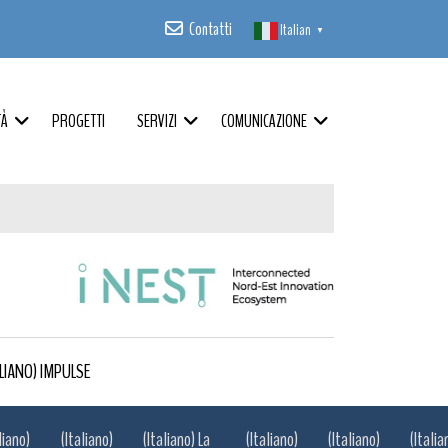
Contatti
Italian
▼
TÀ
PROGETTI
SERVIZI
COMUNICAZIONE
ALIANO) IMPULSE
liano)
(Italiano)
(Italiano) La
(Italiano)
(Italiano)
(Italia