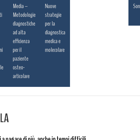
Media –
Nuove
Son
ti
Metodologie
strategie
diagnostiche
per la
ad alta
diagnostica
efficienza
medica e
ni
per il
molecolare
paziente
le
osteo-
articolare
LLA
 a pagare di più, anche in tempi difficili