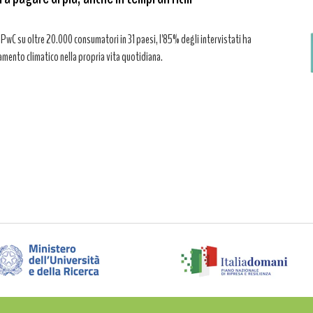
C su oltre 20.000 consumatori in 31 paesi, l'85% degli intervistati ha
amento climatico nella propria vita quotidiana.