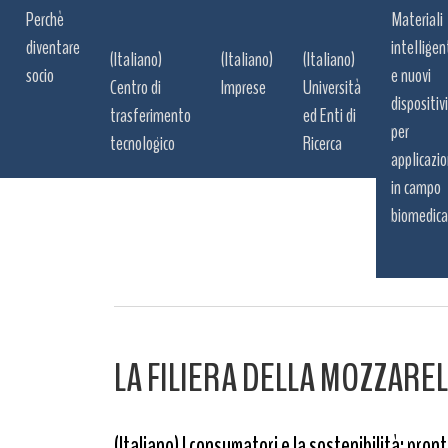
Perchè
Materiali
diventare
intelligen
(Italiano)
(Italiano)
(Italiano)
socio
e nuovi
Centro di
Imprese
Università
dispositivi
trasferimento
ed Enti di
per
tecnologico
Ricerca
applicazio
in campo
biomedica
LA FILIERA DELLA MOZZARE
(Italiano) I consumatori e la sostenibilità: pronti