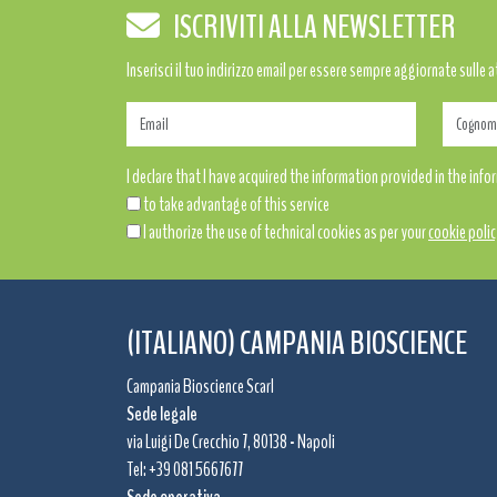
ISCRIVITI ALLA NEWSLETTER
Inserisci il tuo indirizzo email per essere sempre aggiornate sulle 
I declare that I have acquired the information provided in the inf
to take advantage of this service
I authorize the use of technical cookies as per your
cookie polic
(ITALIANO) CAMPANIA BIOSCIENCE
Campania Bioscience Scarl
Sede legale
via Luigi De Crecchio 7, 80138 - Napoli
Tel: +39 081 5667677