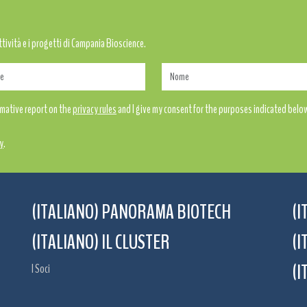
attività e i progetti di Campania Bioscience.
ormative report on the
privacy rules
and I give my consent for the purposes indicated belo
y
.
(ITALIANO) PANORAMA BIOTECH
(I
(ITALIANO) IL CLUSTER
(I
(I
I Soci