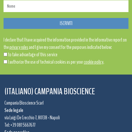
I declare that I have acquired the information provided in the informative report on
the
privacy rules
and I give my consent for the purposes indicated below:
to take advantage of this service
I authorize the use of technical cookies as per your
cookie policy
.
(ITALIANO) CAMPANIA BIOSCIENCE
Campania Bioscience Scarl
Sede legale
via Luigi De Crecchio 7, 80138 - Napoli
Tel: +39 081 5667677