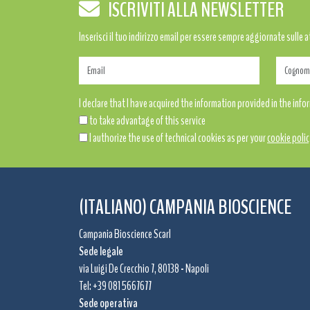
ISCRIVITI ALLA NEWSLETTER
Inserisci il tuo indirizzo email per essere sempre aggiornate sulle 
I declare that I have acquired the information provided in the inf
to take advantage of this service
I authorize the use of technical cookies as per your
cookie polic
(ITALIANO) CAMPANIA BIOSCIENCE
Campania Bioscience Scarl
Sede legale
via Luigi De Crecchio 7, 80138 - Napoli
Tel: +39 081 5667677
Sede operativa