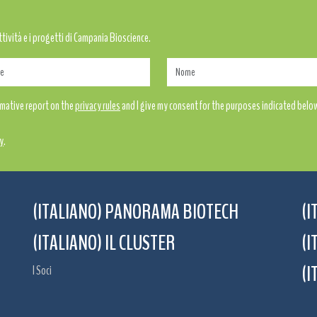
attività e i progetti di Campania Bioscience.
ormative report on the
privacy rules
and I give my consent for the purposes indicated belo
y
.
(ITALIANO) PANORAMA BIOTECH
(I
(ITALIANO) IL CLUSTER
(I
(I
I Soci