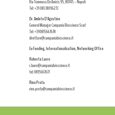
Via Tommaso De Amicis 95, 80145 – Napoli
Tel: +39 081.18096273
Dr. Amleto D’Agostino
General Manager Campania Bioscience Scarl
Tel: +390815667678
direttore@campaniabioscience.it
Eu Funding, Internationalisation, Networking Office
Roberta Lauro
r.lauro@campaniabioscience.it
tel: 0815667677
Rino Prota
rino.prota@campaniabioscience.it