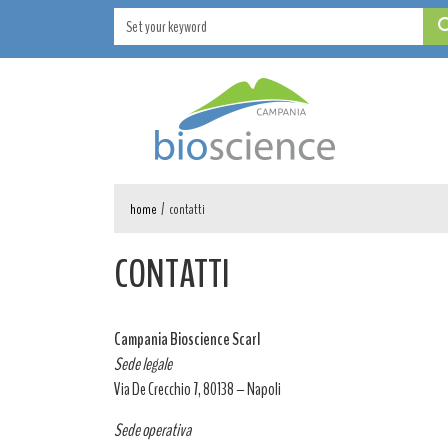
home
/
contatti
CONTATTI
Campania Bioscience Scarl
Sede legale
Via De Crecchio 7, 80138 – Napoli
Sede operativa