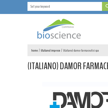
home
/
(italiano) imprese
/
(italiano) damor farmaceutici spa
(ITALIANO) DAMOR FARMACE