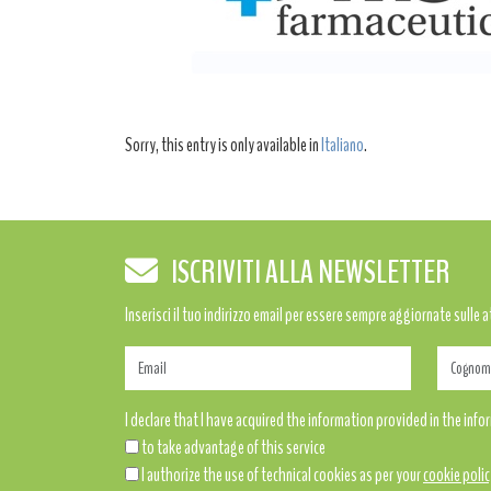
Sorry, this entry is only available in
Italiano
.
ISCRIVITI ALLA NEWSLETTER
Inserisci il tuo indirizzo email per essere sempre aggiornate sulle 
I declare that I have acquired the information provided in the inf
to take advantage of this service
I authorize the use of technical cookies as per your
cookie polic