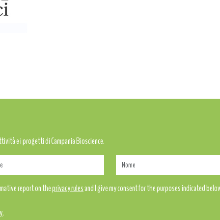
attività e i progetti di Campania Bioscience.
ormative report on the
privacy rules
and I give my consent for the purposes indicated belo
y
.