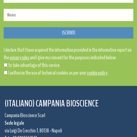
I declare that I have acquired the information provided in the informative report on
the
privacy rules
and I give my consent for the purposes indicated below:
to take advantage of this service
I authorize the use of technical cookies as per your
cookie policy
.
(ITALIANO) CAMPANIA BIOSCIENCE
Campania Bioscience Scarl
Sede legale
via Luigi De Crecchio 7, 80138 - Napoli