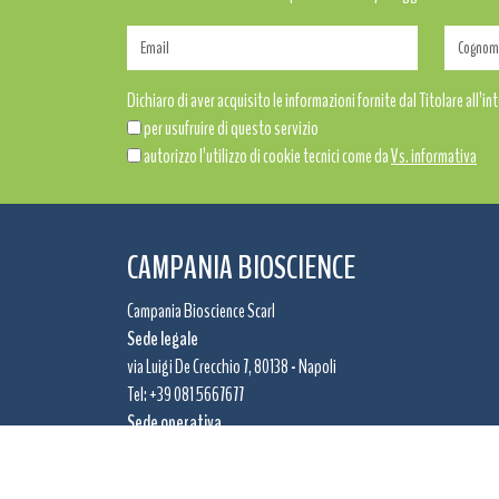
Dichiaro di aver acquisito le informazioni fornite dal Titolare all’int
per usufruire di questo servizio
autorizzo l’utilizzo di cookie tecnici come da
Vs. informativa
CAMPANIA BIOSCIENCE
Campania Bioscience Scarl
Sede legale
via Luigi De Crecchio 7, 80138 - Napoli
Tel: +39 081 5667677
Sede operativa
via Tommaso De Amicis 95, 80145 - Napoli
Tel: +39 081 679880 – 1 – 4