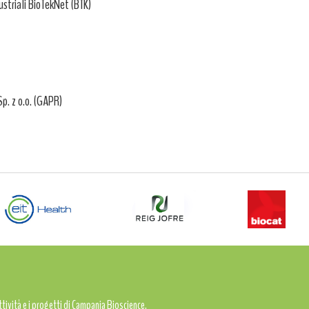
striali BioTekNet (BTK)
p. z o.o. (GAPR)
attività e i progetti di Campania Bioscience.