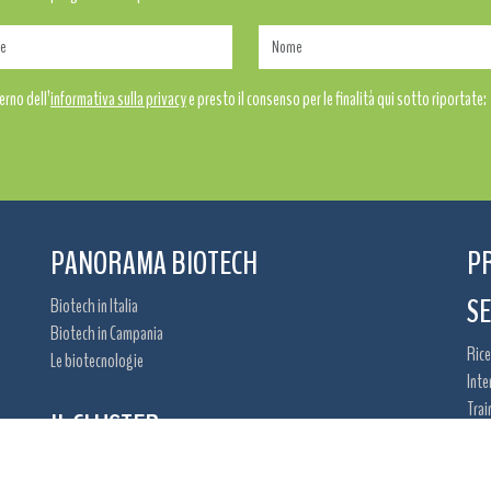
erno dell’
informativa sulla privacy
e presto il consenso per le finalità qui sotto riportate:
PANORAMA BIOTECH
P
SE
Biotech in Italia
Biotech in Campania
Rice
Le biotecnologie
Inte
Trai
IL CLUSTER
Oppo
Campania Bioscience