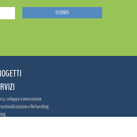
ROGETTI
RVIZI
rca, sviluppo e innovazione
rnazionalizzazione e Networking
ning
rtunità di finanziamento