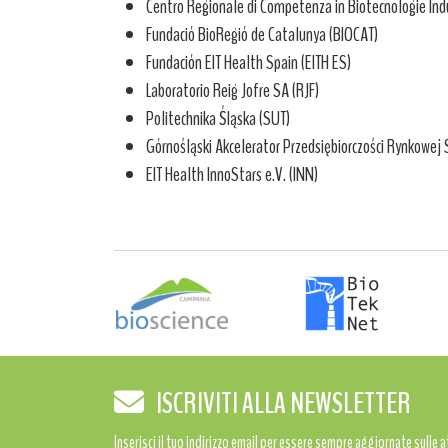
Centro Regionale di Competenza in Biotecnologie Indu
Fundació BioRegió de Catalunya (BIOCAT)
Fundación EIT Health Spain (EITH ES)
Laboratorio Reig Jofre SA (RJF)
Politechnika Śląska (SUT)
Górnośląski Akcelerator Przedsiębiorczości Rynkowej S
EIT Health InnoStars e.V. (INN)
ISCRIVITI ALLA NEWSLETTER
Inserisci il tuo indirizzo email per essere sempre aggiornate sulle 